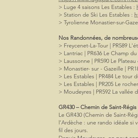
> Luge 4 saisons Les Estables :
> Station de Ski Les Estables :
h
> Tyrolienne Monastier-sur-Gazei
Nos Randonnées, de nombreuses 
> Freycenet-La-Tour | PR589 L'é
> Lantriac | PR636 Le Champ du
>
Laussonne | PR590 Le Plateau 
> Monastier- sur - Gazeille | PR
> Les Estables | PR484 Le tour
> Les Estables | PR205 Le rocher
> Moudeyres | PR592 La vallée 
GR430 – Chemin de Saint-Régis
Le GR430 (Chemin de Saint-Régis
l’Ardèche : une rando idéale si 
fil des jours.