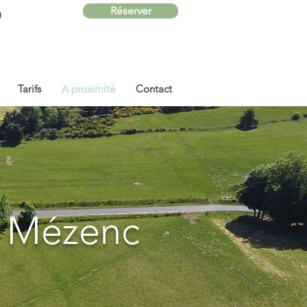
Réserver
0
Tarifs
A proximité
Contact
e Mézenc