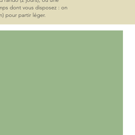
 rando (2 jours), ou une
temps dont vous disposez : on
) pour partir léger.