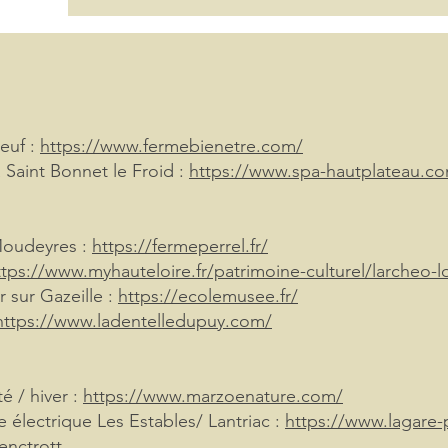
euf :
https://www.fermebienetre.com/
 Saint Bonnet le Froid :
https://www.spa-hautplateau.c
 Moudeyres :
https://fermeperrel.fr/
ttps://www.myhauteloire.fr/patrimoine-culturel/larcheo-l
 sur Gazeille :
https://ecolemusee.fr/
https://www.ladentelledupuy.com/
é / hiver :
https://www.marzoenature.com/
e électrique Les Estables/ Lantriac :
https://www.lagare-p
enctrott