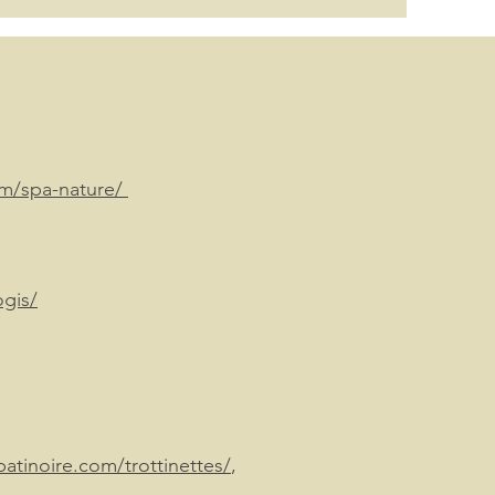
om/spa-nature/
ogis/
atinoire.com/trottinettes/
,