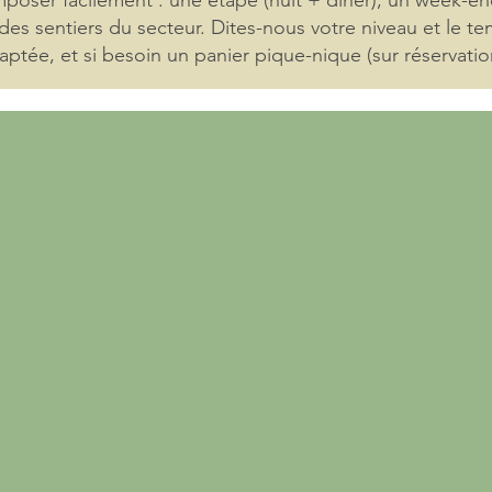
ser facilement : une étape (nuit + dîner), un week-end
 des sentiers du secteur. Dites-nous votre niveau et le 
aptée, et si besoin un panier pique-nique (sur réservation