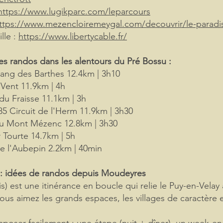
https://www.lugikparc.com/leparcours
ttps://www.mezencloiremeygal.com/decouvrir/le-paradi
lle :
https://www.libertycable.fr/
randos dans les alentours du Pré Bossu :
tang des Barthes 12.4km | 3h10
 Vent 11.9km | 4h
du Fraisse
11.1km | 3h
185 Circuit de l'Herm 11.9km | 3h30
 du Mont Mézenc 12.8km | 3h30
 Tourte 14.7km | 5h
de l'Aubepin 2.2km | 40min
 : idées de randos depuis Moudeyres
) est une itinérance en boucle qui relie le Puy-en-Vela
vous aimez les grands espaces, les villages de caractère