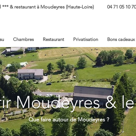
 *** & restaurant à Moudeyres (Haute‑Loire)
04 71 05 10 7
su
Chambres
Restaurant
Privatisation
Bons cadeaux
ir Moudeyres & l
Que faire autour de Moudeyres ?